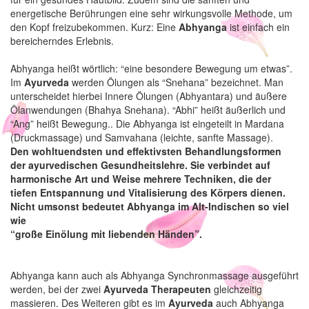
energetische Berührungen eine sehr wirkungsvolle Methode, um
den Kopf freizubekommen. Kurz: Eine
Abhyanga
ist einfach ein
bereicherndes Erlebnis.
Abhyanga heißt wörtlich: “eine besondere Bewegung um etwas”.
Im
Ayurveda
werden Ölungen als “Snehana” bezeichnet. Man
unterscheidet hierbei Innere Ölungen (Abhyantara) und äußere
Ölanwendungen (Bhahya Snehana). “Abhi” heißt äußerlich und
“Ang” heißt Bewegung.. Die Abhyanga ist eingeteilt in Mardana
(Druckmassage) und Samvahana (leichte, sanfte Massage).
Den wohltuendsten und effektivsten Behandlungsformen
der ayurvedischen Gesundheitslehre. Sie verbindet auf
harmonische Art und Weise mehrere Techniken, die der
tiefen Entspannung und Vitalisierung des Körpers dienen.
Nicht umsonst bedeutet Abhyanga im Alt-Indischen so viel
wie
“große Einölung mit liebenden Händen”.
Abhyanga kann auch als Abhyanga Synchronmassage ausgeführt
werden, bei der zwei
Ayurveda Therapeuten
gleichzeitig
massieren. Des Weiteren gibt es im
Ayurveda
auch Abhyanga