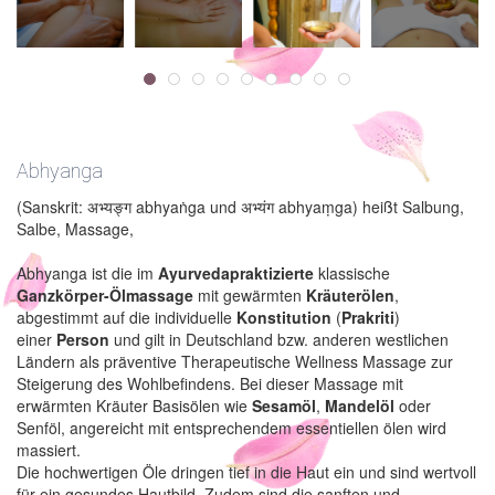
Abhyanga
(Sanskrit: अभ्यङ्ग abhyaṅga und अभ्यंग abhyaṃga) heißt Salbung,
Salbe, Massage,
Abhyanga ist die im
Ayurvedapraktizierte
klassische
Ganzkörper-Ölmassage
mit gewärmten
Kräuterölen
,
abgestimmt auf die individuelle
Konstitution
(
Prakriti
)
einer
Person
und gilt in Deutschland bzw. anderen westlichen
Ländern als präventive Therapeutische Wellness Massage zur
Steigerung des Wohlbefindens. Bei dieser Massage mit
erwärmten Kräuter Basisölen wie
Sesamöl
,
Mandelöl
oder
Senföl, angereicht mit entsprechendem essentiellen ölen wird
massiert.
Die hochwertigen Öle dringen tief in die Haut ein und sind wertvoll
für ein gesundes Hautbild. Zudem sind die sanften und